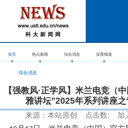
首页
热点新闻
综合消息
深度报道
米兰电竞（中
综合消息
【强教风·正学风】米兰电竞（中
雅讲坛”2025年系列讲座
来源：本站原创 点击数:
加入时