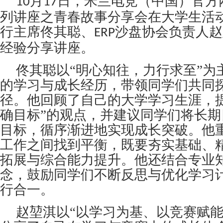
月
日，米兰电竞（中国）官方网
10
17
列讲座之青春故事分享会在大学生活
行主席佟其聪、
沙盘协会负责人赵
ERP
经验分享讲座。
佟其聪以“明心知往，力行求至”为
的学习与成长经历，带领同学们共同
径。他回顾了自己的大学学习生涯，
确目标”的观点，并建议同学们将长
目标，循序渐进地实现成长突破。他
工作之间找到平衡，既要夯实基础、
拓展与综合能力提升。他还结合专业知
念，鼓励同学们不断反思与优化学习
行合一。
赵堃淇以“以学习为基、以竞赛赋能