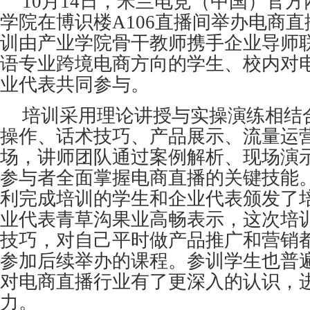
10月14日，米兰电竞（中国）官
学院在博识楼A106直播间举办电商
训由产业学院骨干教师携手企业导师
语专业跨境电商方向的学生、校内对
业代表共同参与。
培训采用理论讲授与实操演练相结
操作、话术技巧、产品展示、流量运
场，讲师团队通过案例解析、现场演
参与者全面掌握电商直播的关键技能
利完成培训的学生和企业代表颁发了
业代表青草沟果业高畅表示，这次培
技巧，对自己平时做产品推广和营销
参加后续举办的课程。参训学生也普
对电商直播行业有了更深入的认识，
力。