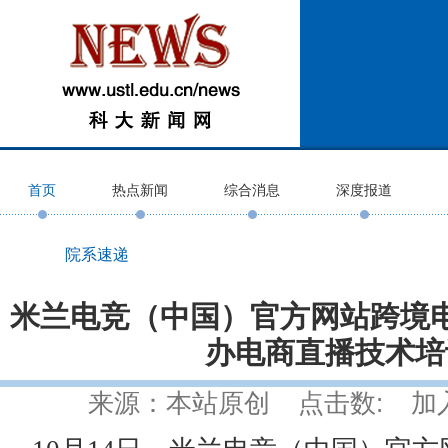
首页
热点新闻
综合消息
深度报道
米兰电竞（中
院系速递
米兰电竞（中国）官方网站跨境
办电商直播技术培
来源：本站原创 点击数:
加入时