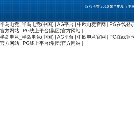
版权所有 2016 米兰电竞（
半岛电竞_半岛电竞(中国)
|
AG平台
|
中欧电竞官网
|
PG在线登
官方网站
|
PG线上平台(集团)官方网站
|
半岛电竞_半岛电竞(中国)
|
AG平台
|
中欧电竞官网
|
PG在线登
官方网站
|
PG线上平台(集团)官方网站
|