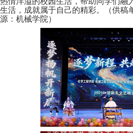
热情洋溢的校园生活，帮助同学们融
生活，成就属于自己的精彩。
（供稿
源：机械学院）