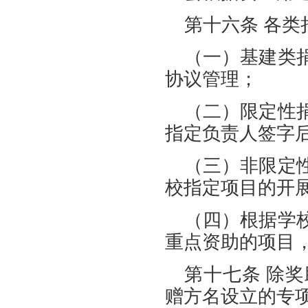
第十六条 各类
（一）基建类
协议管理；
（二）限定性
指定负责人签字
（三）非限定
校指定项目的开
（四）根据学
重点资助的项目
第十七条 除
赠方名设立的专