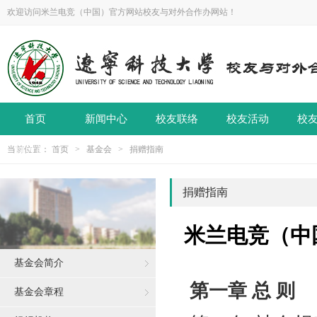
欢迎访问米兰电竞（中国）官方网站校友与对外合作办网站！
首页
新闻中心
校友联络
校友活动
校
当前位置：
科大首页
首页
>
基金会
>
捐赠指南
捐赠指南
米兰电竞（中
基金会简介
第一章
总
则
基金会章程