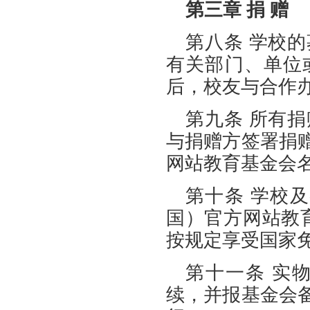
第三章
捐
赠
第八条 学校
有关部门、单位
后，校友与合作
第九条 所有
与捐赠方签署捐
网站教育基金会
第十条 学校
国）官方网站教
按规定享受国家
第十一条 实
续，并报基金会