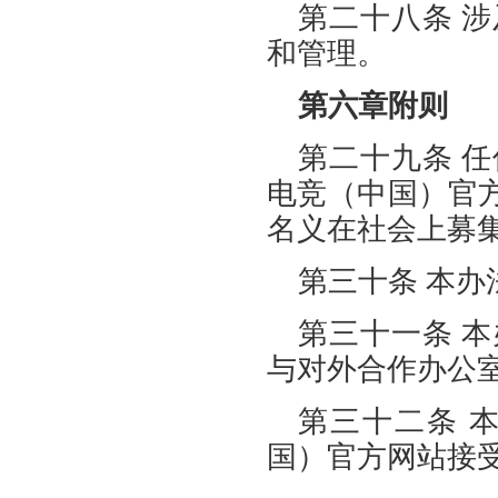
第二十八条 
和管理。
第六章附则
第二十九条 
电竞（中国）官
名义在社会上募
第三十条 本
第三十一条 
与对外合作办公
第三十二条 
国）官方网站接