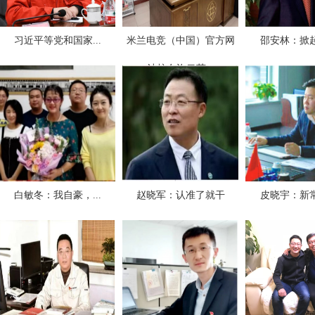
习近平等党和国家...
米兰电竞（中国）官方网
邵安林：掀起
站校友许云获...
白敏冬：我自豪，...
赵晓军：认准了就干
皮晓宇：新常