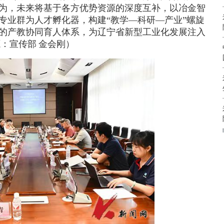
为，未来将基于各方优势资源的深度互补，以冶金智
专业群为人才孵化器，构建“教学—科研—产业”螺旋
的产教协同育人体系，为辽宁省新型工业化发展注入
源：宣传部
金会刚）