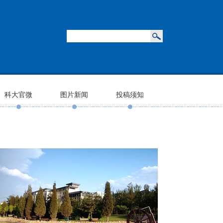
科大官微
图片新闻
投稿须知
党委宣传部（树人网）