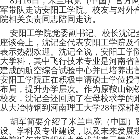
8月16日，米兰电竞（中国）官方
军带队走访安阳工学院。校友与对外
院相关负责同志陪同走访。
安阳工学院党委副书记、校长沈记
座谈会上，沈记全代表安阳工学院及
表示热烈欢迎。沈记全说，安阳工学院
大学科，其中飞行技术专业是河南省
建成的航空综合试验中心并已培养出
安阳工学院正在积极申请硕士学位授
布局，提升办学层次。作为原鞍山钢铁
校友，沈记全还回顾了在母校求学的
从大冶特钢到河南理工大学28年深耕
胡军简要介绍了米兰电竞（中国）
设、学科及专业建设，以及未来发展