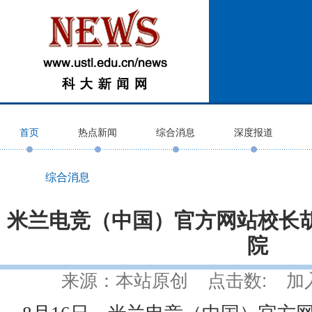
首页
热点新闻
综合消息
深度报道
米兰电竞（中
综合消息
米兰电竞（中国）官方网站校长
院
来源：本站原创 点击数:
加入时