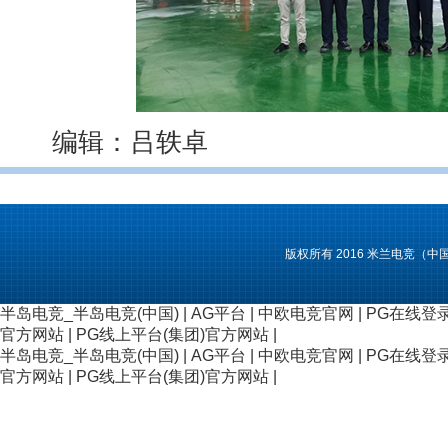
编辑：吕轶卓
版权所有 2016 米兰电竞（
半岛电竞_半岛电竞(中国)
|
AG平台
|
中欧电竞官网
|
PG在线登
官方网站
|
PG线上平台(集团)官方网站
|
半岛电竞_半岛电竞(中国)
|
AG平台
|
中欧电竞官网
|
PG在线登
官方网站
|
PG线上平台(集团)官方网站
|